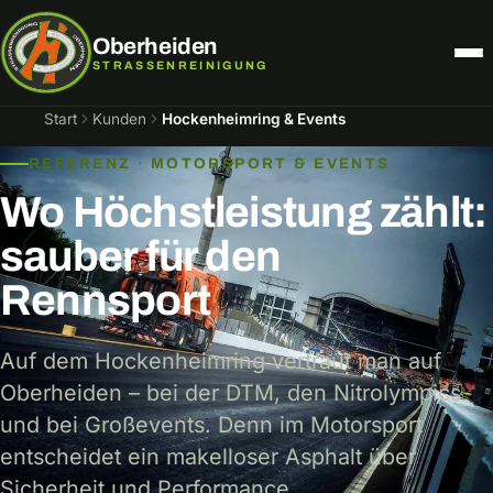
Oberheiden
STRASSENREINIGUNG
Start
Kunden
Hockenheimring & Events
REFERENZ · MOTORSPORT & EVENTS
Wo Höchstleistung zählt:
Strassenreinigung
Baustellenreinigung
sauber für den
Fräsflächenreinigung
Parkplatzreinigung
Rennsport
Rennstrecken & Events
Großflächenreinigung
Service für Kommunen
Großhallenreinigung
Auf dem Hockenheimring vertraut man auf
Oberheiden – bei der DTM, den Nitrolympics
Betriebsgelände
und bei Großevents. Denn im Motorsport
entscheidet ein makelloser Asphalt über
Sicherheit und Performance.