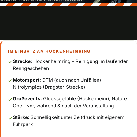
IM EINSATZ AM HOCKENHEIMRING
Strecke:
Hockenheimring – Reinigung im laufenden
Renngeschehen
Motorsport:
DTM (auch nach Unfällen),
Nitrolympics (Dragster-Strecke)
Großevents:
Glücksgefühle (Hockenheim), Nature
One – vor, während & nach der Veranstaltung
0172 3559384
Stärke:
Schnelligkeit unter Zeitdruck mit eigenem
Fuhrpark
Angebot anfragen